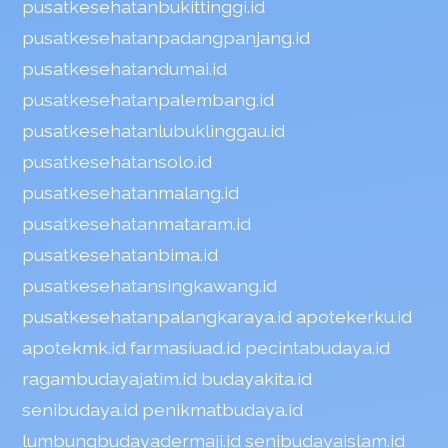
pusatkesehatanbukittinggi.id
pusatkesehatanpadangpanjang.id
pusatkesehatandumai.id
pusatkesehatanpalembang.id
pusatkesehatanlubuklinggau.id
pusatkesehatansolo.id
pusatkesehatanmalang.id
pusatkesehatanmataram.id
pusatkesehatanbima.id
pusatkesehatansingkawang.id
pusatkesehatanpalangkaraya.id
apotekerku.id
apotekmk.id
farmasiuad.id
pecintabudaya.id
ragambudayajatim.id
budayakita.id
senibudaya.id
penikmatbudaya.id
lumbungbudayadermaji.id
senibudayaislam.id