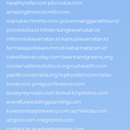
healthywife.com
pbcvoice.com
amazingtimlocksmith.com
marrakechimmo.com
polresmanggaraitimur.id
polrestoba.id
infotentangkesehatan.id
informasikesehatan.id
kamuskesehatan.id
farmasiapotekerumm.id
kabarmataram.id
cakelifeeveryday.com
beansandgreens.org
conservationsolutions.org
curbearth.com
pacificocolombia.org
topfoodish.com
hello-
trove.com
pmigconference.com
lesleyreynolds.com
tomulrichphotos.com
eventfulweddingplanning.com
kowloonbaybrewery.com
lachilenita.com
abgolo.com
oregopilot.com
costaricacasadaretodream.com