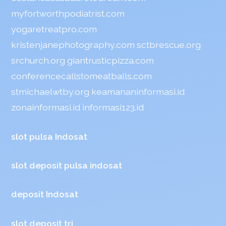
myfortworthpodiatrist.com
yogaretreatpro.com
kristenjanephotography.com
sctbrescue.org
srchurch.org
giantrusticpizza.com
conferencecallstomeatballs.com
stmichaelwtby.org
keamananinformasi.id
zonainformasi.id
informasi123.id
slot pulsa Indosat
slot deposit pulsa indosat
deposit Indosat
slot deposit tri