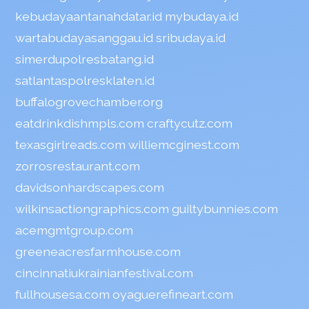
kebudayaantanahdatar.id
mybudaya.id
wartabudayasanggau.id
sribudaya.id
simerdupolresbatang.id
satlantaspolresklaten.id
buffalogrovechamber.org
eatdrinkdishmpls.com
craftycutz.com
texasgirlreads.com
williemcginest.com
zorrosrestaurant.com
davidsonhardscapes.com
wilkinsactiongraphics.com
guiltybunnies.com
acemgmtgroup.com
greeneacresfarmhouse.com
cincinnatiukrainianfestival.com
fullhousesa.com
oyaguerefineart.com