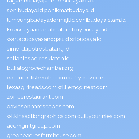
ragambudayajatim.id
budayakita.id
senibudaya.id
penikmatbudaya.id
lumbungbudayadermaji.id
senibudayaislam.id
kebudayaantanahdatar.id
mybudaya.id
wartabudayasanggau.id
sribudaya.id
simerdupolresbatang.id
satlantaspolresklaten.id
buffalogrovechamber.org
eatdrinkdishmpls.com
craftycutz.com
texasgirlreads.com
williemcginest.com
zorrosrestaurant.com
davidsonhardscapes.com
wilkinsactiongraphics.com
guiltybunnies.com
acemgmtgroup.com
greeneacresfarmhouse.com