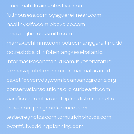
cincinnatiukrainianfestival.com
fullhousesa.com
oyaguerefineart.com
healthywife.com
pbcvoice.com
amazingtimlocksmith.com
marrakechimmo.com
polresmanggaraitimur.id
polrestoba.id
infotentangkesehatan.id
informasikesehatan.id
kamuskesehatan.id
farmasiapotekerumm.id
kabarmataram.id
cakelifeeveryday.com
beansandgreens.org
conservationsolutions.org
curbearth.com
pacificocolombia.org
topfoodish.com
hello-
trove.com
pmigconference.com
lesleyreynolds.com
tomulrichphotos.com
eventfulweddingplanning.com