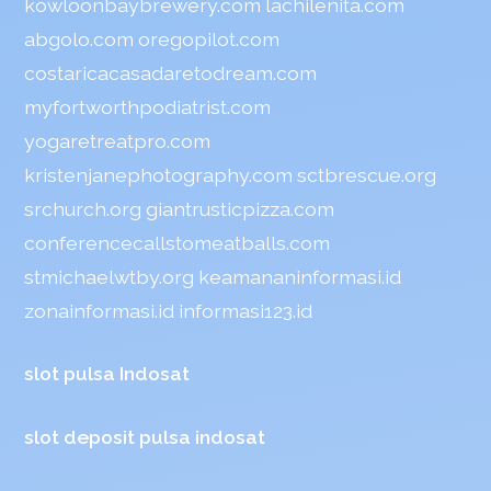
kowloonbaybrewery.com
lachilenita.com
abgolo.com
oregopilot.com
costaricacasadaretodream.com
myfortworthpodiatrist.com
yogaretreatpro.com
kristenjanephotography.com
sctbrescue.org
srchurch.org
giantrusticpizza.com
conferencecallstomeatballs.com
stmichaelwtby.org
keamananinformasi.id
zonainformasi.id
informasi123.id
slot pulsa Indosat
slot deposit pulsa indosat