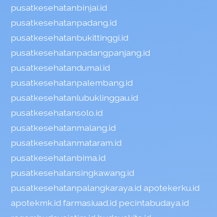
pusatkesehatanbinjai.id
pusatkesehatanpadang.id
pusatkesehatanbukittinggi.id
pusatkesehatanpadangpanjang.id
pusatkesehatandumai.id
pusatkesehatanpalembang.id
pusatkesehatanlubuklinggau.id
pusatkesehatansolo.id
pusatkesehatanmalang.id
pusatkesehatanmataram.id
pusatkesehatanbima.id
pusatkesehatansingkawang.id
pusatkesehatanpalangkaraya.id
apotekerku.id
apotekmk.id
farmasiuad.id
pecintabudaya.id