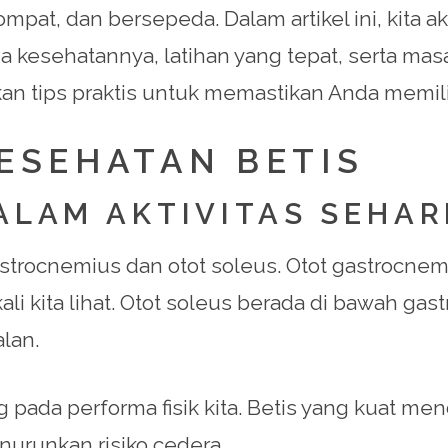
melompat, dan bersepeda. Dalam artikel ini, ki
a kesehatannya, latihan yang tepat, serta ma
an tips praktis untuk memastikan Anda memilik
KESEHATAN BETIS
DALAM AKTIVITAS SEHAR
 gastrocnemius dan otot soleus. Otot gastrocnem
li kita lihat. Otot soleus berada di bawah ga
alan.
ada performa fisik kita. Betis yang kuat mend
enurunkan risiko cedera.