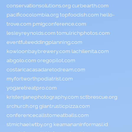
conservationsolutions.org
curbearth.com
pacificocolombia.org
topfoodish.com
hello-
trove.com
pmigconference.com
lesleyreynolds.com
tomulrichphotos.com
eventfulweddingplanning.com
kowloonbaybrewery.com
lachilenita.com
abgolo.com
oregopilot.com
costaricacasadaretodream.com
myfortworthpodiatrist.com
yogaretreatpro.com
kristenjanephotography.com
sctbrescue.org
srchurch.org
giantrusticpizza.com
conferencecallstomeatballs.com
stmichaelwtby.org
keamananinformasi.id