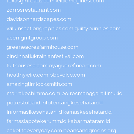
texasgirlreads.com
williemcginest.com
zorrosrestaurant.com
davidsonhardscapes.com
wilkinsactiongraphics.com
guiltybunnies.com
acemgmtgroup.com
greeneacresfarmhouse.com
cincinnatiukrainianfestival.com
fullhousesa.com
oyaguerefineart.com
healthywife.com
pbcvoice.com
amazingtimlocksmith.com
marrakechimmo.com
polresmanggaraitimur.id
polrestoba.id
infotentangkesehatan.id
informasikesehatan.id
kamuskesehatan.id
farmasiapotekerumm.id
kabarmataram.id
cakelifeeveryday.com
beansandgreens.org