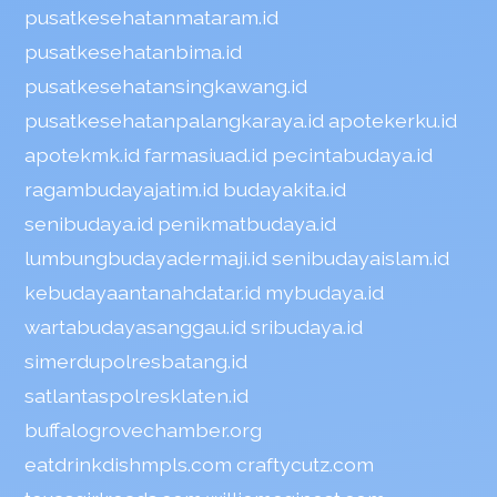
pusatkesehatanmataram.id
pusatkesehatanbima.id
pusatkesehatansingkawang.id
pusatkesehatanpalangkaraya.id
apotekerku.id
apotekmk.id
farmasiuad.id
pecintabudaya.id
ragambudayajatim.id
budayakita.id
senibudaya.id
penikmatbudaya.id
lumbungbudayadermaji.id
senibudayaislam.id
kebudayaantanahdatar.id
mybudaya.id
wartabudayasanggau.id
sribudaya.id
simerdupolresbatang.id
satlantaspolresklaten.id
buffalogrovechamber.org
eatdrinkdishmpls.com
craftycutz.com