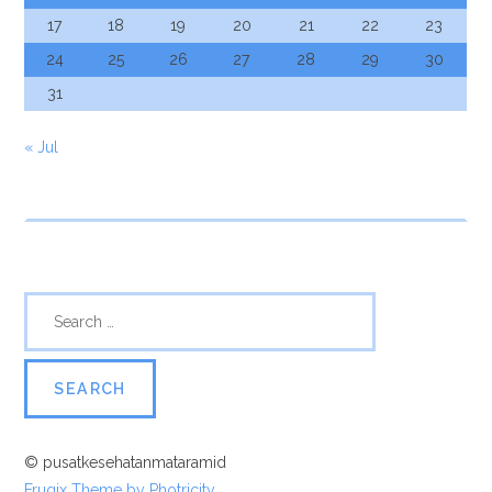
17
18
19
20
21
22
23
24
25
26
27
28
29
30
31
« Jul
© pusatkesehatanmataramid
Frugix Theme by Photricity