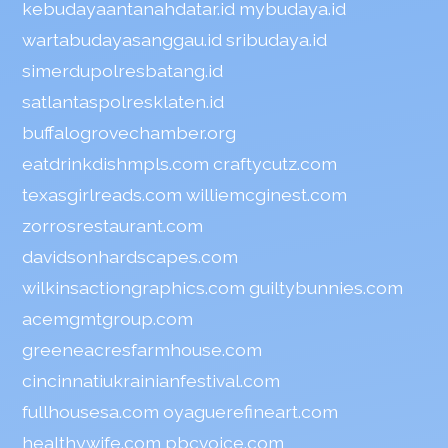
kebudayaantanahdatar.id
mybudaya.id
wartabudayasanggau.id
sribudaya.id
simerdupolresbatang.id
satlantaspolresklaten.id
buffalogrovechamber.org
eatdrinkdishmpls.com
craftycutz.com
texasgirlreads.com
williemcginest.com
zorrosrestaurant.com
davidsonhardscapes.com
wilkinsactiongraphics.com
guiltybunnies.com
acemgmtgroup.com
greeneacresfarmhouse.com
cincinnatiukrainianfestival.com
fullhousesa.com
oyaguerefineart.com
healthywife.com
pbcvoice.com