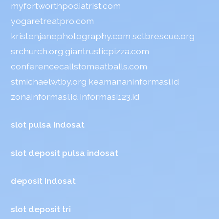
myfortworthpodiatrist.com
yogaretreatpro.com
kristenjanephotography.com
sctbrescue.org
srchurch.org
giantrusticpizza.com
conferencecallstomeatballs.com
stmichaelwtby.org
keamananinformasi.id
zonainformasi.id
informasi123.id
slot pulsa Indosat
slot deposit pulsa indosat
deposit Indosat
slot deposit tri