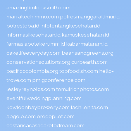
amazingtimlocksmith.com
marrakechimmo.com
polresmanggaraitimur.id
polrestoba.id
infotentangkesehatan.id
informasikesehatan.id
kamuskesehatan.id
farmasiapotekerumm.id
kabarmataram.id
cakelifeeveryday.com
beansandgreens.org
conservationsolutions.org
curbearth.com
pacificocolombia.org
topfoodish.com
hello-
trove.com
pmigconference.com
lesleyreynolds.com
tomulrichphotos.com
eventfulweddingplanning.com
kowloonbaybrewery.com
lachilenita.com
abgolo.com
oregopilot.com
costaricacasadaretodream.com