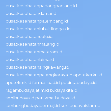
pusatkesehatanpadangpanjang.id
pusatkesehatandumai.id
pusatkesehatanpalembang.id
pusatkesehatanlubuklinggau.id
pusatkesehatansolo.id
pusatkesehatanmalang.id
pusatkesehatanmataram.id
pusatkesehatanbima.id
pusatkesehatansingkawang.id
pusatkesehatanpalangkaraya.id
apotekerku.id
apotekmk.id
farmasiuad.id
pecintabudaya.id
ragambudayajatim.id
budayakita.id
senibudaya.id
penikmatbudaya.id
lumbungbudayadermaji.id
senibudayaislam.id