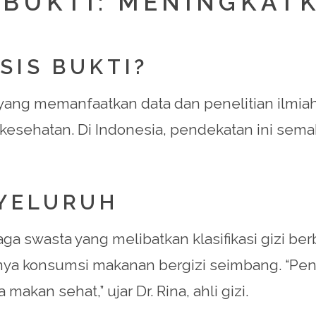
S BUKTI: MENINGKAT
SIS BUKTI?
n yang memanfaatkan data dan penelitian ilmi
esehatan. Di Indonesia, pendekatan ini semak
NYELURUH
swasta yang melibatkan klasifikasi gizi berba
a konsumsi makanan bergizi seimbang. “Pene
kan sehat,” ujar Dr. Rina, ahli gizi.