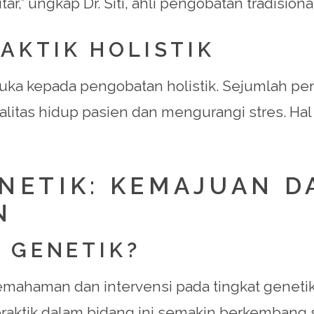
ar,” ungkap Dr. Siti, ahli pengobatan tradisional
AKTIK HOLISTIK
uka kepada pengobatan holistik. Sejumlah pe
litas hidup pasien dan mengurangi stres. Hal 
ENETIK: KEMAJUAN D
N
 GENETIK?
emahaman dan intervensi pada tingkat genet
n praktik dalam bidang ini semakin berkemban