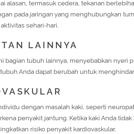
ai alasan, termasuk cedera, tekanan berlebihan
radangan pada jaringan yang menghubungkan tu
tivitas sehari-hari.
ATAN LAINNYA
bagian tubuh lainnya, menyebabkan nyeri pung
r tubuh Anda dapat berubah untuk menghindari r
IOVASKULAR
ividu dengan masalah kaki, seperti neuropati 
 terkena penyakit jantung. Ketika kaki Anda tid
gkatkan risiko penyakit kardiovaskular.