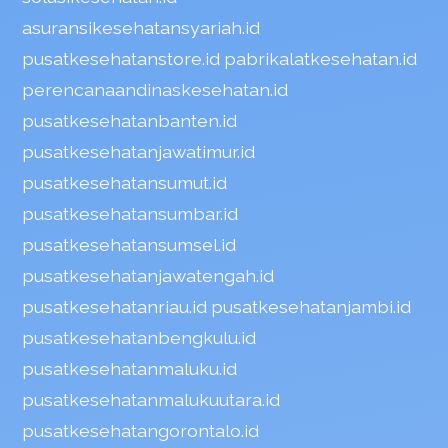
asuransikesehatansyariah.id
pusatkesehatanstore.id
pabrikalatkesehatan.id
perencanaandinaskesehatan.id
pusatkesehatanbanten.id
pusatkesehatanjawatimur.id
pusatkesehatansumut.id
pusatkesehatansumbar.id
pusatkesehatansumsel.id
pusatkesehatanjawatengah.id
pusatkesehatanriau.id
pusatkesehatanjambi.id
pusatkesehatanbengkulu.id
pusatkesehatanmaluku.id
pusatkesehatanmalukuutara.id
pusatkesehatangorontalo.id