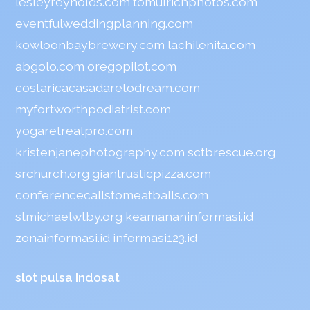
lesleyreynolds.com
tomulrichphotos.com
eventfulweddingplanning.com
kowloonbaybrewery.com
lachilenita.com
abgolo.com
oregopilot.com
costaricacasadaretodream.com
myfortworthpodiatrist.com
yogaretreatpro.com
kristenjanephotography.com
sctbrescue.org
srchurch.org
giantrusticpizza.com
conferencecallstomeatballs.com
stmichaelwtby.org
keamananinformasi.id
zonainformasi.id
informasi123.id
slot pulsa Indosat