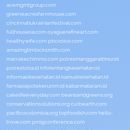
acemgmtgroup.com
greeneacresfarmhouse.com
cincinnatiukrainianfestival.com
fullhousesa.com
oyaguerefineart.com
healthywife.com
pbcvoice.com
amazingtimlocksmith.com
marrakechimmo.com
polresmanggaraitimur.id
polrestoba.id
infotentangkesehatan.id
informasikesehatan.id
kamuskesehatan.id
farmasiapotekerumm.id
kabarmataram.id
cakelifeeveryday.com
beansandgreens.org
conservationsolutions.org
curbearth.com
pacificocolombia.org
topfoodish.com
hello-
trove.com
pmigconference.com