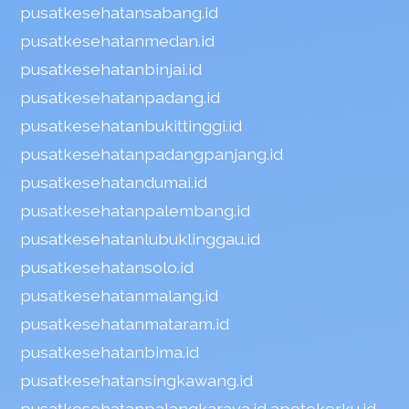
pusatkesehatansabang.id
pusatkesehatanmedan.id
pusatkesehatanbinjai.id
pusatkesehatanpadang.id
pusatkesehatanbukittinggi.id
pusatkesehatanpadangpanjang.id
pusatkesehatandumai.id
pusatkesehatanpalembang.id
pusatkesehatanlubuklinggau.id
pusatkesehatansolo.id
pusatkesehatanmalang.id
pusatkesehatanmataram.id
pusatkesehatanbima.id
pusatkesehatansingkawang.id
pusatkesehatanpalangkaraya.id
apotekerku.id