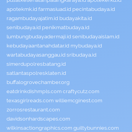
apotekmk.id
farmasiuad.id
pecintabudaya.id
ragambudayajatim.id
budayakita.id
senibudaya.id
penikmatbudaya.id
lumbungbudayadermaji.id
senibudayaislam.id
kebudayaantanahdatar.id
mybudaya.id
wartabudayasanggau.id
sribudaya.id
simerdupolresbatang.id
satlantaspolresklaten.id
buffalogrovechamber.org
eatdrinkdishmpls.com
craftycutz.com
texasgirlreads.com
williemcginest.com
zorrosrestaurant.com
davidsonhardscapes.com
wilkinsactiongraphics.com
guiltybunnies.com