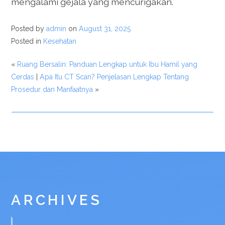
mengalami gejala yang mencurigakan.
Posted by
admin
on
August 31, 2025
Posted in
Kesehatan
«
Ruang Bersalin: Panduan Lengkap untuk Ibu Hamil yang
Cerdas
|
Apa Itu CT Scan? Penjelasan Lengkap Tentang
Prosedur dan Manfaatnya
»
ARCHIVES