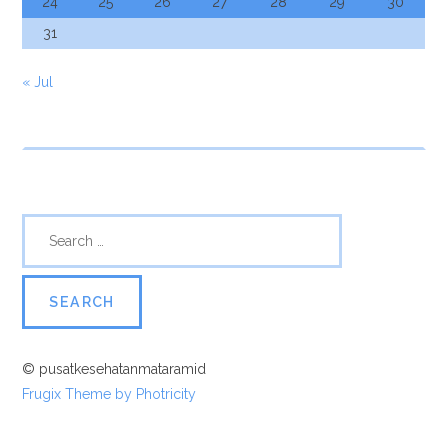
24
25
26
27
28
29
30
31
« Jul
© pusatkesehatanmataramid
Frugix Theme by Photricity