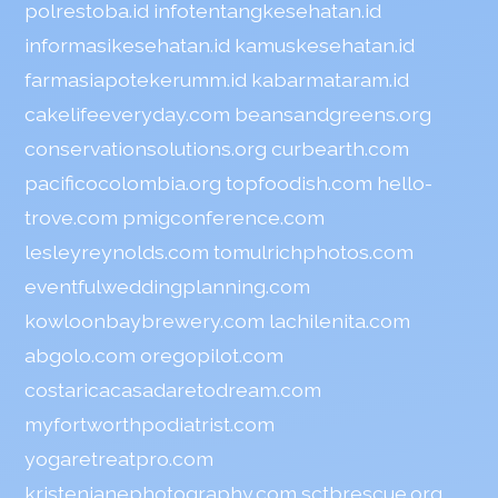
polrestoba.id
infotentangkesehatan.id
informasikesehatan.id
kamuskesehatan.id
farmasiapotekerumm.id
kabarmataram.id
cakelifeeveryday.com
beansandgreens.org
conservationsolutions.org
curbearth.com
pacificocolombia.org
topfoodish.com
hello-
trove.com
pmigconference.com
lesleyreynolds.com
tomulrichphotos.com
eventfulweddingplanning.com
kowloonbaybrewery.com
lachilenita.com
abgolo.com
oregopilot.com
costaricacasadaretodream.com
myfortworthpodiatrist.com
yogaretreatpro.com
kristenjanephotography.com
sctbrescue.org