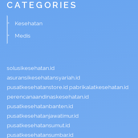
CATEGORIES
Kesehatan
Medis
solusikesehatan.id
asuransikesehatansyariah.id
pusatkesehatanstore.id
pabrikalatkesehatan.id
perencanaandinaskesehatan.id
pusatkesehatanbanten.id
pusatkesehatanjawatimur.id
pusatkesehatansumut.id
pusatkesehatansumbar.id