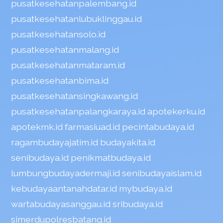
pusatkesehatanpalembang.id
pusatkesehatanlubuklinggau.id
pusatkesehatansolo.id
pusatkesehatanmalang.id
pusatkesehatanmataram.id
pusatkesehatanbima.id
pusatkesehatansingkawang.id
pusatkesehatanpalangkaraya.id
apotekerku.id
apotekmk.id
farmasiuad.id
pecintabudaya.id
ragambudayajatim.id
budayakita.id
senibudaya.id
penikmatbudaya.id
lumbungbudayadermaji.id
senibudayaislam.id
kebudayaantanahdatar.id
mybudaya.id
wartabudayasanggau.id
sribudaya.id
simerdupolresbatang.id