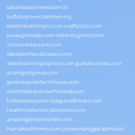
satlantaspolresklaten.id
buffalogrovechamber.org
eatdrinkdishmpls.com
craftycutz.com
texasgirlreads.com
williemcginest.com
zorrosrestaurant.com
davidsonhardscapes.com
wilkinsactiongraphics.com
guiltybunnies.com
acemgmtgroup.com
greeneacresfarmhouse.com
cincinnatiukrainianfestival.com
fullhousesa.com
oyaguerefineart.com
healthywife.com
pbcvoice.com
amazingtimlocksmith.com
marrakechimmo.com
polresmanggaraitimur.id