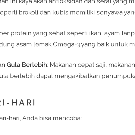
nan ini kaya akan antioksidan dan serat yan
 seperti brokoli dan kubis memiliki senyawa ya
mber protein yang sehat seperti ikan, ayam tan
dung asam lemak Omega-3 yang baik untuk m
n Gula Berlebih
: Makanan cepat saji, makana
 Gula berlebih dapat mengakibatkan penumpuka
I-HARI
ri-hari, Anda bisa mencoba: