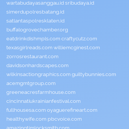
wartabudayasanggau.id
sribudaya.id
simerdupolresbatang.id
satlantaspolresklaten.id
buffalogrovechamber.org
eatdrinkdishmpls.com
craftycutz.com
texasgirlreads.com
williemcginest.com
zorrosrestaurant.com
davidsonhardscapes.com
wilkinsactiongraphics.com
guiltybunnies.com
acemgmtgroup.com
greeneacresfarmhouse.com
cincinnatiukrainianfestival.com
fullhousesa.com
oyaguerefineart.com
healthywife.com
pbcvoice.com
amazingtimlocksmith.com