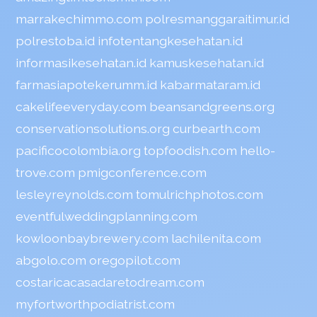
marrakechimmo.com
polresmanggaraitimur.id
polrestoba.id
infotentangkesehatan.id
informasikesehatan.id
kamuskesehatan.id
farmasiapotekerumm.id
kabarmataram.id
cakelifeeveryday.com
beansandgreens.org
conservationsolutions.org
curbearth.com
pacificocolombia.org
topfoodish.com
hello-
trove.com
pmigconference.com
lesleyreynolds.com
tomulrichphotos.com
eventfulweddingplanning.com
kowloonbaybrewery.com
lachilenita.com
abgolo.com
oregopilot.com
costaricacasadaretodream.com
myfortworthpodiatrist.com