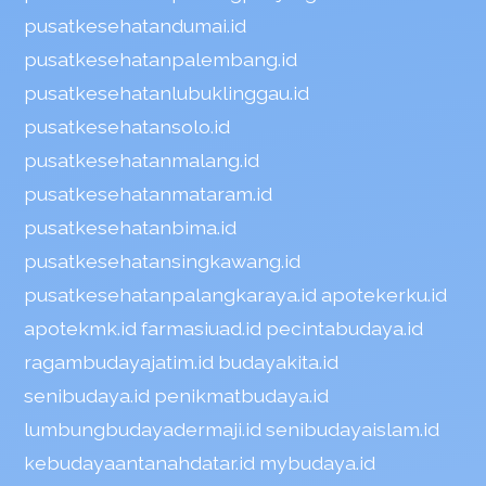
pusatkesehatandumai.id
pusatkesehatanpalembang.id
pusatkesehatanlubuklinggau.id
pusatkesehatansolo.id
pusatkesehatanmalang.id
pusatkesehatanmataram.id
pusatkesehatanbima.id
pusatkesehatansingkawang.id
pusatkesehatanpalangkaraya.id
apotekerku.id
apotekmk.id
farmasiuad.id
pecintabudaya.id
ragambudayajatim.id
budayakita.id
senibudaya.id
penikmatbudaya.id
lumbungbudayadermaji.id
senibudayaislam.id
kebudayaantanahdatar.id
mybudaya.id