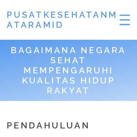
PUSATKESEHATANM
ATARAMID
BAGAIMANA NEGARA
SEHAT
MEMPENGARUHI
KUALITAS HIDUP
RAKYAT
PENDAHULUAN