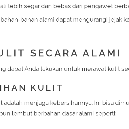
kali lebih segar dan bebas dari pengawet berb
bahan-bahan alami dapat mengurangi jejak k
ULIT SECARA ALAMI
ng dapat Anda lakukan untuk merawat kulit sec
IHAN KULIT
 adalah menjaga kebersihannya. Ini bisa dim
bun lembut berbahan dasar alami seperti: