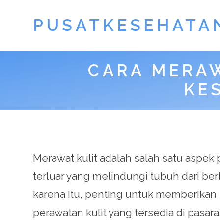
PUSATKESEHATA
CARA MERAW
KE
Merawat kulit adalah salah satu aspek
terluar yang melindungi tubuh dari be
karena itu, penting untuk memberikan 
perawatan kulit yang tersedia di pasaran