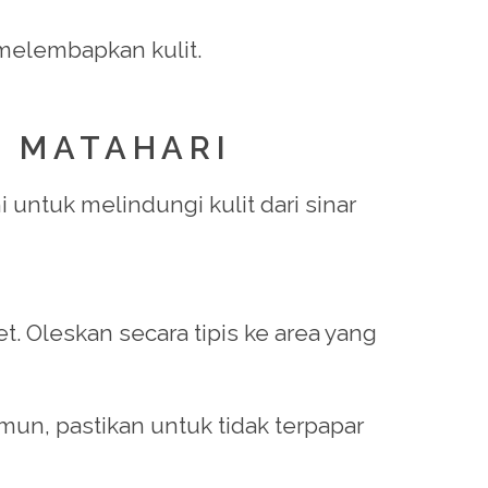
 melembapkan kulit.
R MATAHARI
untuk melindungi kulit dari sinar
et. Oleskan secara tipis ke area yang
un, pastikan untuk tidak terpapar