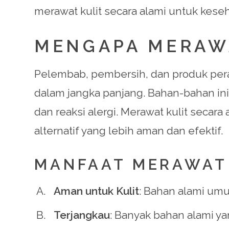
merawat kulit secara alami untuk keseh
MENGAPA MERAWA
Pelembab, pembersih, dan produk pera
dalam jangka panjang. Bahan-bahan ini
dan reaksi alergi. Merawat kulit seca
alternatif yang lebih aman dan efektif.
MANFAAT MERAWAT 
Aman untuk Kulit
: Bahan alami umu
Terjangkau
: Banyak bahan alami ya