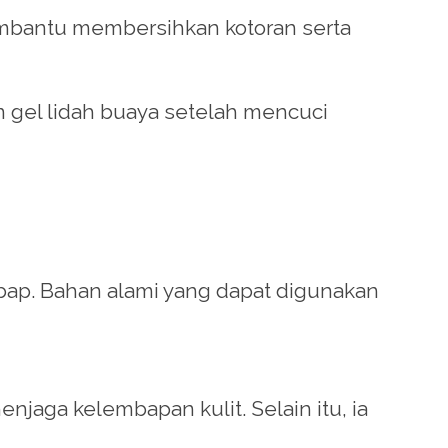
 membantu membersihkan kotoran serta
n gel lidah buaya setelah mencuci
bap. Bahan alami yang dapat digunakan
aga kelembapan kulit. Selain itu, ia