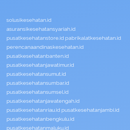
solusikesehatan.id
asuransikesehatansyariah.id
pusatkesehatanstore.id
pabrikalatkesehatan.id
perencanaandinaskesehatan.id
pusatkesehatanbanten.id
pusatkesehatanjawatimur.id
pusatkesehatansumut.id
pusatkesehatansumbar.id
pusatkesehatansumsel.id
pusatkesehatanjawatengah.id
pusatkesehatanriau.id
pusatkesehatanjambi.id
pusatkesehatanbengkulu.id
pusatkesehatanmaluku.id