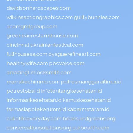
davidsonhardscapes.com
wilkinsactiongraphics.com
guiltybunnies.com
acemgmtgroup.com
greeneacresfarmhouse.com
cincinnatiukrainianfestival.com
fullhousesa.com
oyaguerefineart.com
healthywife.com
pbcvoice.com
amazingtimlocksmith.com
marrakechimmo.com
polresmanggaraitimur.id
polrestoba.id
infotentangkesehatan.id
informasikesehatan.id
kamuskesehatan.id
farmasiapotekerumm.id
kabarmataram.id
cakelifeeveryday.com
beansandgreens.org
conservationsolutions.org
curbearth.com