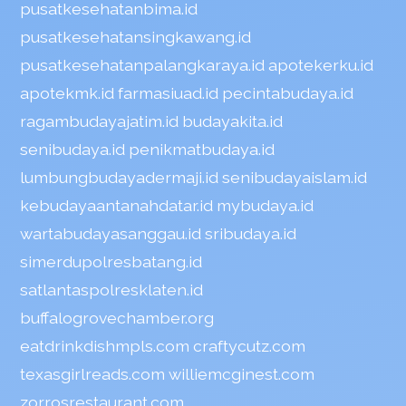
pusatkesehatanbima.id
pusatkesehatansingkawang.id
pusatkesehatanpalangkaraya.id
apotekerku.id
apotekmk.id
farmasiuad.id
pecintabudaya.id
ragambudayajatim.id
budayakita.id
senibudaya.id
penikmatbudaya.id
lumbungbudayadermaji.id
senibudayaislam.id
kebudayaantanahdatar.id
mybudaya.id
wartabudayasanggau.id
sribudaya.id
simerdupolresbatang.id
satlantaspolresklaten.id
buffalogrovechamber.org
eatdrinkdishmpls.com
craftycutz.com
texasgirlreads.com
williemcginest.com
zorrosrestaurant.com