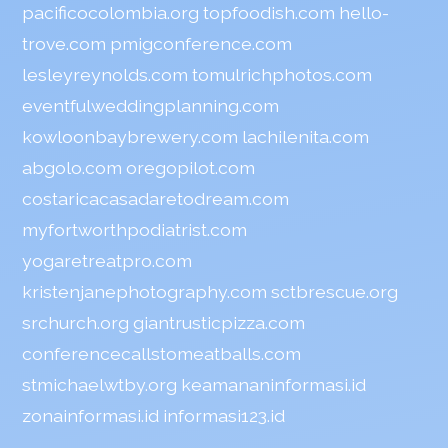
pacificocolombia.org
topfoodish.com
hello-
trove.com
pmigconference.com
lesleyreynolds.com
tomulrichphotos.com
eventfulweddingplanning.com
kowloonbaybrewery.com
lachilenita.com
abgolo.com
oregopilot.com
costaricacasadaretodream.com
myfortworthpodiatrist.com
yogaretreatpro.com
kristenjanephotography.com
sctbrescue.org
srchurch.org
giantrusticpizza.com
conferencecallstomeatballs.com
stmichaelwtby.org
keamananinformasi.id
zonainformasi.id
informasi123.id