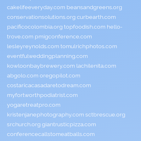
cakelifeeveryday.com
beansandgreens.org
conservationsolutions.org
curbearth.com
pacificocolombia.org
topfoodish.com
hello-
trove.com
pmigconference.com
lesleyreynolds.com
tomulrichphotos.com
eventfulweddingplanning.com
kowloonbaybrewery.com
lachilenita.com
abgolo.com
oregopilot.com
costaricacasadaretodream.com
myfortworthpodiatrist.com
yogaretreatpro.com
kristenjanephotography.com
sctbrescue.org
srchurch.org
giantrusticpizza.com
conferencecallstomeatballs.com