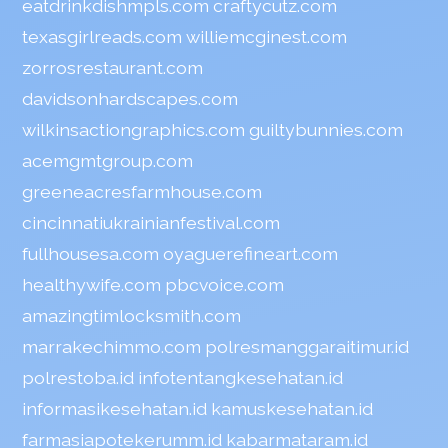
eatdrinkdishmpls.com
craftycutz.com
texasgirlreads.com
williemcginest.com
zorrosrestaurant.com
davidsonhardscapes.com
wilkinsactiongraphics.com
guiltybunnies.com
acemgmtgroup.com
greeneacresfarmhouse.com
cincinnatiukrainianfestival.com
fullhousesa.com
oyaguerefineart.com
healthywife.com
pbcvoice.com
amazingtimlocksmith.com
marrakechimmo.com
polresmanggaraitimur.id
polrestoba.id
infotentangkesehatan.id
informasikesehatan.id
kamuskesehatan.id
farmasiapotekerumm.id
kabarmataram.id