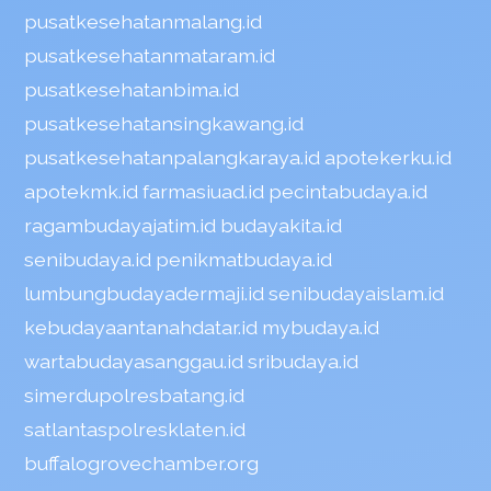
pusatkesehatanmalang.id
pusatkesehatanmataram.id
pusatkesehatanbima.id
pusatkesehatansingkawang.id
pusatkesehatanpalangkaraya.id
apotekerku.id
apotekmk.id
farmasiuad.id
pecintabudaya.id
ragambudayajatim.id
budayakita.id
senibudaya.id
penikmatbudaya.id
lumbungbudayadermaji.id
senibudayaislam.id
kebudayaantanahdatar.id
mybudaya.id
wartabudayasanggau.id
sribudaya.id
simerdupolresbatang.id
satlantaspolresklaten.id
buffalogrovechamber.org