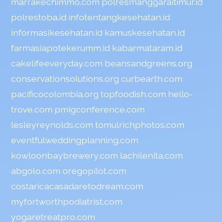
marrakechimmo.com
polresmanggaraitimur.id
polrestoba.id
infotentangkesehatan.id
informasikesehatan.id
kamuskesehatan.id
farmasiapotekerumm.id
kabarmataram.id
cakelifeeveryday.com
beansandgreens.org
conservationsolutions.org
curbearth.com
pacificocolombia.org
topfoodish.com
hello-
trove.com
pmigconference.com
lesleyreynolds.com
tomulrichphotos.com
eventfulweddingplanning.com
kowloonbaybrewery.com
lachilenita.com
abgolo.com
oregopilot.com
costaricacasadaretodream.com
myfortworthpodiatrist.com
yogaretreatpro.com