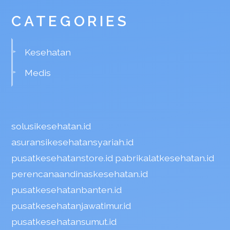
CATEGORIES
Kesehatan
Medis
solusikesehatan.id
asuransikesehatansyariah.id
pusatkesehatanstore.id
pabrikalatkesehatan.id
perencanaandinaskesehatan.id
pusatkesehatanbanten.id
pusatkesehatanjawatimur.id
pusatkesehatansumut.id