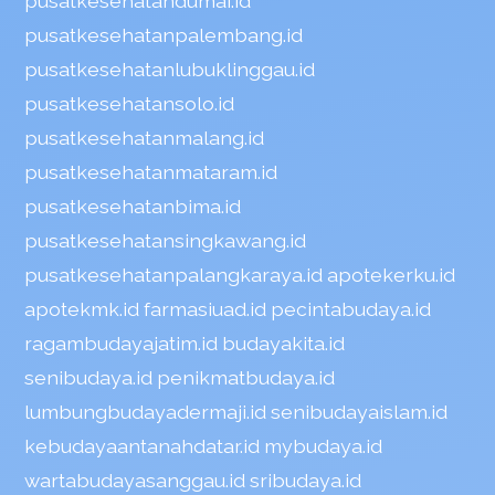
pusatkesehatandumai.id
pusatkesehatanpalembang.id
pusatkesehatanlubuklinggau.id
pusatkesehatansolo.id
pusatkesehatanmalang.id
pusatkesehatanmataram.id
pusatkesehatanbima.id
pusatkesehatansingkawang.id
pusatkesehatanpalangkaraya.id
apotekerku.id
apotekmk.id
farmasiuad.id
pecintabudaya.id
ragambudayajatim.id
budayakita.id
senibudaya.id
penikmatbudaya.id
lumbungbudayadermaji.id
senibudayaislam.id
kebudayaantanahdatar.id
mybudaya.id
wartabudayasanggau.id
sribudaya.id