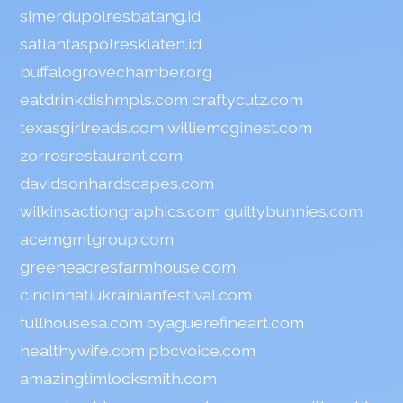
simerdupolresbatang.id
satlantaspolresklaten.id
buffalogrovechamber.org
eatdrinkdishmpls.com
craftycutz.com
texasgirlreads.com
williemcginest.com
zorrosrestaurant.com
davidsonhardscapes.com
wilkinsactiongraphics.com
guiltybunnies.com
acemgmtgroup.com
greeneacresfarmhouse.com
cincinnatiukrainianfestival.com
fullhousesa.com
oyaguerefineart.com
healthywife.com
pbcvoice.com
amazingtimlocksmith.com