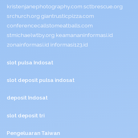
kristenjanephotography.com
sctbrescue.org
srchurch.org
giantrusticpizza.com
conferencecallstomeatballs.com
stmichaelwtby.org
keamananinformasi.id
zonainformasi.id
informasi123.id
slot pulsa Indosat
slot deposit pulsa indosat
deposit Indosat
slot deposit tri
Pengeluaran Taiwan