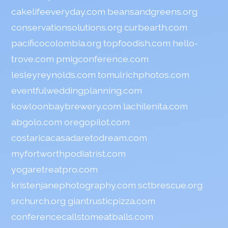
cakelifeeveryday.com
beansandgreens.org
conservationsolutions.org
curbearth.com
pacificocolombia.org
topfoodish.com
hello-
trove.com
pmigconference.com
lesleyreynolds.com
tomulrichphotos.com
eventfulweddingplanning.com
kowloonbaybrewery.com
lachilenita.com
abgolo.com
oregopilot.com
costaricacasadaretodream.com
myfortworthpodiatrist.com
yogaretreatpro.com
kristenjanephotography.com
sctbrescue.org
srchurch.org
giantrusticpizza.com
conferencecallstomeatballs.com