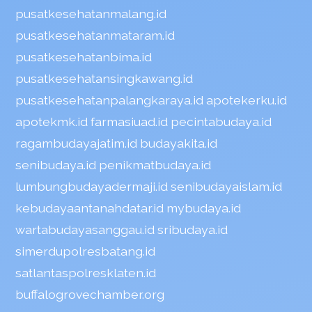
pusatkesehatanmalang.id
pusatkesehatanmataram.id
pusatkesehatanbima.id
pusatkesehatansingkawang.id
pusatkesehatanpalangkaraya.id
apotekerku.id
apotekmk.id
farmasiuad.id
pecintabudaya.id
ragambudayajatim.id
budayakita.id
senibudaya.id
penikmatbudaya.id
lumbungbudayadermaji.id
senibudayaislam.id
kebudayaantanahdatar.id
mybudaya.id
wartabudayasanggau.id
sribudaya.id
simerdupolresbatang.id
satlantaspolresklaten.id
buffalogrovechamber.org