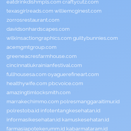
eatdrinkdishmpls.com
craftycutz.com
texasgirlreads.com
williemcginest.com
zorrosrestaurant.com
davidsonhardscapes.com
wilkinsactiongraphics.com
guiltybunnies.com
acemgmtgroup.com
greeneacresfarmhouse.com
cincinnatiukrainianfestival.com
fullhousesa.com
oyaguerefineart.com
healthywife.com
pbcvoice.com
amazingtimlocksmith.com
marrakechimmo.com
polresmanggaraitimur.id
polrestoba.id
infotentangkesehatan.id
informasikesehatan.id
kamuskesehatan.id
farmasiapotekerumm.id
kabarmataram.id