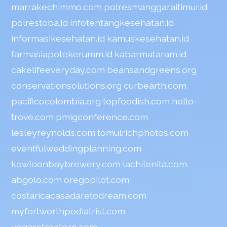
marrakechimmo.com
polresmanggaraitimur.id
polrestoba.id
infotentangkesehatan.id
informasikesehatan.id
kamuskesehatan.id
farmasiapotekerumm.id
kabarmataram.id
cakelifeeveryday.com
beansandgreens.org
conservationsolutions.org
curbearth.com
pacificocolombia.org
topfoodish.com
hello-
trove.com
pmigconference.com
lesleyreynolds.com
tomulrichphotos.com
eventfulweddingplanning.com
kowloonbaybrewery.com
lachilenita.com
abgolo.com
oregopilot.com
costaricacasadaretodream.com
myfortworthpodiatrist.com
yogaretreatpro.com