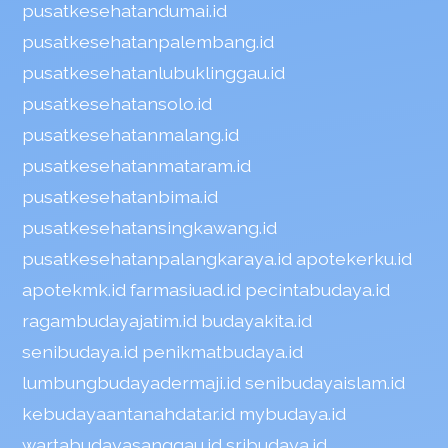
pusatkesehatandumai.id
pusatkesehatanpalembang.id
pusatkesehatanlubuklinggau.id
pusatkesehatansolo.id
pusatkesehatanmalang.id
pusatkesehatanmataram.id
pusatkesehatanbima.id
pusatkesehatansingkawang.id
pusatkesehatanpalangkaraya.id
apotekerku.id
apotekmk.id
farmasiuad.id
pecintabudaya.id
ragambudayajatim.id
budayakita.id
senibudaya.id
penikmatbudaya.id
lumbungbudayadermaji.id
senibudayaislam.id
kebudayaantanahdatar.id
mybudaya.id
wartabudayasanggau.id
sribudaya.id