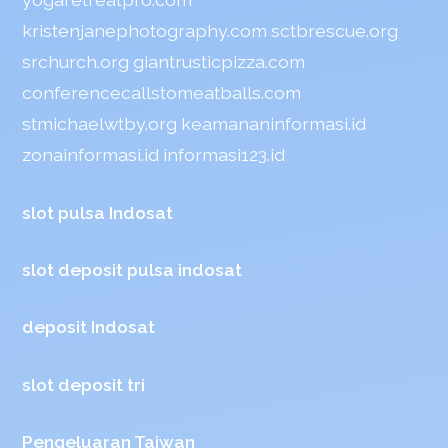
kristenjanephotography.com
sctbrescue.org
srchurch.org
giantrusticpizza.com
conferencecallstomeatballs.com
stmichaelwtby.org
keamananinformasi.id
zonainformasi.id
informasi123.id
slot pulsa Indosat
slot deposit pulsa indosat
deposit Indosat
slot deposit tri
Pengeluaran Taiwan