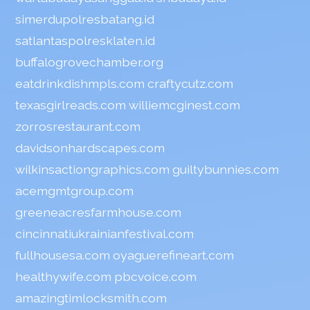
simerdupolresbatang.id
satlantaspolresklaten.id
buffalogrovechamber.org
eatdrinkdishmpls.com
craftycutz.com
texasgirlreads.com
williemcginest.com
zorrosrestaurant.com
davidsonhardscapes.com
wilkinsactiongraphics.com
guiltybunnies.com
acemgmtgroup.com
greeneacresfarmhouse.com
cincinnatiukrainianfestival.com
fullhousesa.com
oyaguerefineart.com
healthywife.com
pbcvoice.com
amazingtimlocksmith.com