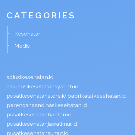
CATEGORIES
Kesehatan
Medis
solusikesehatan.id
asuransikesehatansyariah.id
pusatkesehatanstore.id
pabrikalatkesehatan.id
perencanaandinaskesehatan.id
pusatkesehatanbanten.id
pusatkesehatanjawatimur.id
pusatkesehatansumut.id