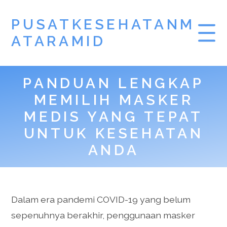
PUSATKESEHATANM
ATARAMID
PANDUAN LENGKAP
MEMILIH MASKER
MEDIS YANG TEPAT
UNTUK KESEHATAN
ANDA
Dalam era pandemi COVID-19 yang belum
sepenuhnya berakhir, penggunaan masker