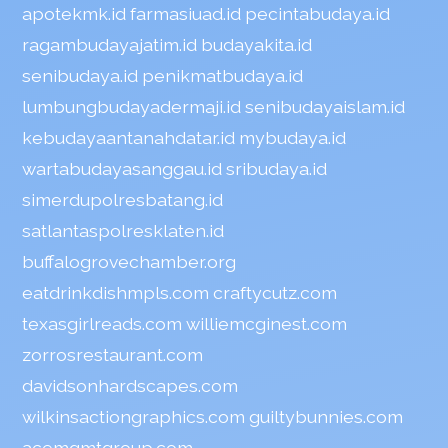
apotekmk.id
farmasiuad.id
pecintabudaya.id
ragambudayajatim.id
budayakita.id
senibudaya.id
penikmatbudaya.id
lumbungbudayadermaji.id
senibudayaislam.id
kebudayaantanahdatar.id
mybudaya.id
wartabudayasanggau.id
sribudaya.id
simerdupolresbatang.id
satlantaspolresklaten.id
buffalogrovechamber.org
eatdrinkdishmpls.com
craftycutz.com
texasgirlreads.com
williemcginest.com
zorrosrestaurant.com
davidsonhardscapes.com
wilkinsactiongraphics.com
guiltybunnies.com
acemgmtgroup.com