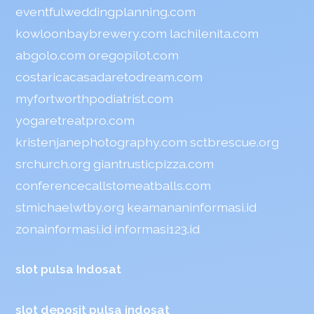
eventfulweddingplanning.com
kowloonbaybrewery.com
lachilenita.com
abgolo.com
oregopilot.com
costaricacasadaretodream.com
myfortworthpodiatrist.com
yogaretreatpro.com
kristenjanephotography.com
sctbrescue.org
srchurch.org
giantrusticpizza.com
conferencecallstomeatballs.com
stmichaelwtby.org
keamananinformasi.id
zonainformasi.id
informasi123.id
slot pulsa Indosat
slot deposit pulsa indosat