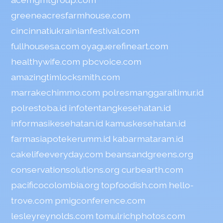
greeneacresfarmhouse.com
cincinnatiukrainianfestival.com
fullhousesa.com
oyaguerefineart.com
healthywife.com
pbcvoice.com
amazingtimlocksmith.com
marrakechimmo.com
polresmanggaraitimur.id
polrestoba.id
infotentangkesehatan.id
informasikesehatan.id
kamuskesehatan.id
farmasiapotekerumm.id
kabarmataram.id
cakelifeeveryday.com
beansandgreens.org
conservationsolutions.org
curbearth.com
pacificocolombia.org
topfoodish.com
hello-
trove.com
pmigconference.com
lesleyreynolds.com
tomulrichphotos.com