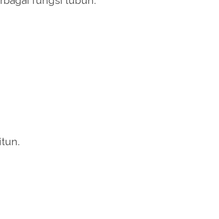
rbagai fungsi tubuh.
tun.