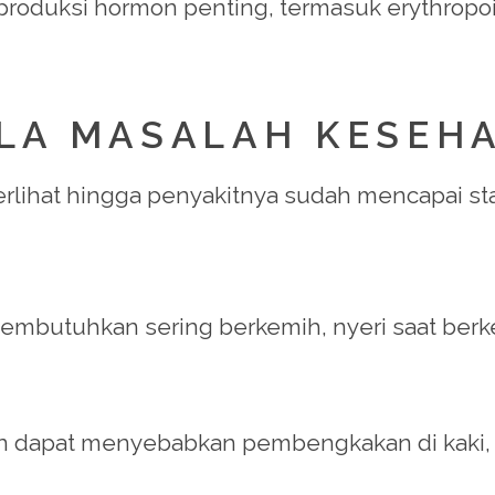
mproduksi hormon penting, termasuk erythropo
ALA MASALAH KESEH
k terlihat hingga penyakitnya sudah mencapai s
Membutuhkan sering berkemih, nyeri saat berke
n dapat menyebabkan pembengkakan di kaki, p