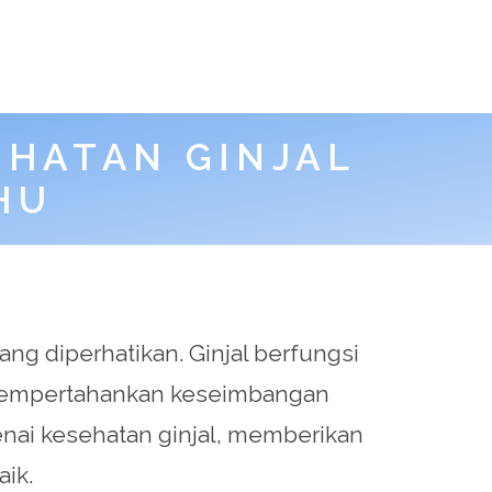
HATAN GINJAL
HU
ang diperhatikan. Ginjal berfungsi
n mempertahankan keseimbangan
enai kesehatan ginjal, memberikan
ik.