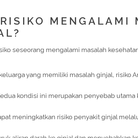
BERISIKO MENGALAMI
AL?
siko seseorang mengalami masalah kesehatan 
 keluarga yang memiliki masalah ginjal, risiko
Kedua kondisi ini merupakan penyebab utama k
apat meningkatkan risiko penyakit ginjal melal
uk aliran darah ke ginjal dan menyebabkan k