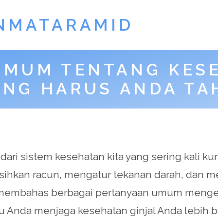
NMATARAMID
UMUM TENTANG KESE
ANG HARUS ANDA TA
ari sistem kesehatan kita yang sering kali kur
bersihkan racun, mengatur tekanan darah, da
 akan membahas berbagai pertanyaan umum meng
 Anda menjaga kesehatan ginjal Anda lebih ba