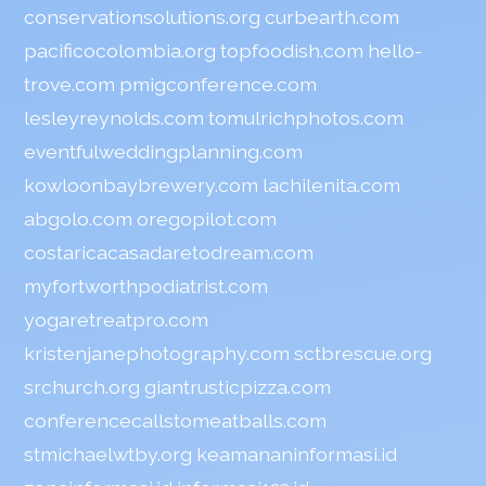
conservationsolutions.org
curbearth.com
pacificocolombia.org
topfoodish.com
hello-
trove.com
pmigconference.com
lesleyreynolds.com
tomulrichphotos.com
eventfulweddingplanning.com
kowloonbaybrewery.com
lachilenita.com
abgolo.com
oregopilot.com
costaricacasadaretodream.com
myfortworthpodiatrist.com
yogaretreatpro.com
kristenjanephotography.com
sctbrescue.org
srchurch.org
giantrusticpizza.com
conferencecallstomeatballs.com
stmichaelwtby.org
keamananinformasi.id