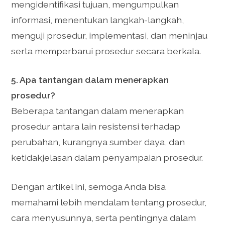
mengidentifikasi tujuan, mengumpulkan
informasi, menentukan langkah-langkah,
menguji prosedur, implementasi, dan meninjau
serta memperbarui prosedur secara berkala.
5. Apa tantangan dalam menerapkan
prosedur?
Beberapa tantangan dalam menerapkan
prosedur antara lain resistensi terhadap
perubahan, kurangnya sumber daya, dan
ketidakjelasan dalam penyampaian prosedur.
Dengan artikel ini, semoga Anda bisa
memahami lebih mendalam tentang prosedur,
cara menyusunnya, serta pentingnya dalam