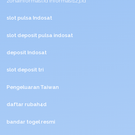
zonainformasi.id
informasi123.id
slot pulsa Indosat
slot deposit pulsa indosat
deposit Indosat
slot deposit tri
Pengeluaran Taiwan
daftar rubah4d
bandar togel resmi