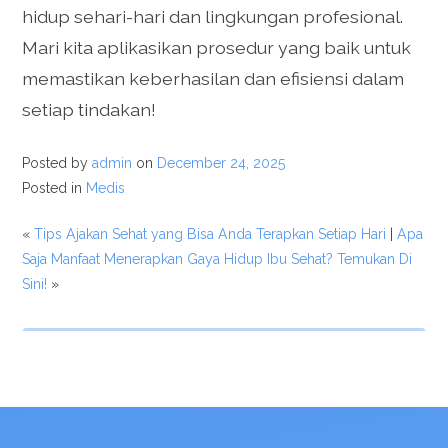
hidup sehari-hari dan lingkungan profesional.
Mari kita aplikasikan prosedur yang baik untuk
memastikan keberhasilan dan efisiensi dalam
setiap tindakan!
Posted by
admin
on
December 24, 2025
Posted in
Medis
«
Tips Ajakan Sehat yang Bisa Anda Terapkan Setiap Hari
|
Apa
Saja Manfaat Menerapkan Gaya Hidup Ibu Sehat? Temukan Di
Sini!
»