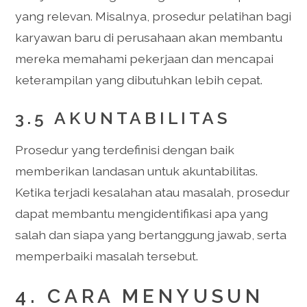
yang relevan. Misalnya, prosedur pelatihan bagi
karyawan baru di perusahaan akan membantu
mereka memahami pekerjaan dan mencapai
keterampilan yang dibutuhkan lebih cepat.
3.5 AKUNTABILITAS
Prosedur yang terdefinisi dengan baik
memberikan landasan untuk akuntabilitas.
Ketika terjadi kesalahan atau masalah, prosedur
dapat membantu mengidentifikasi apa yang
salah dan siapa yang bertanggung jawab, serta
memperbaiki masalah tersebut.
4. CARA MENYUSUN