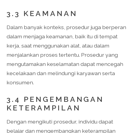
3.3 KEAMANAN
Dalam banyak konteks, prosedur juga berperan
dalam menjaga keamanan, baik itu di tempat
kerja, saat menggunakan alat, atau dalam
menjalankan proses tertentu. Prosedur yang
mengutamakan keselamatan dapat mencegah
kecelakaan dan melindungi karyawan serta
konsumen.
3.4 PENGEMBANGAN
KETERAMPILAN
Dengan mengikuti prosedur, individu dapat
belajar dan mengembangkan keterampilan