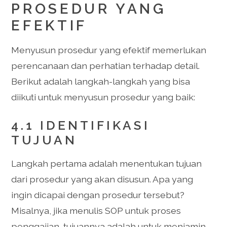
PROSEDUR YANG
EFEKTIF
Menyusun prosedur yang efektif memerlukan
perencanaan dan perhatian terhadap detail.
Berikut adalah langkah-langkah yang bisa
diikuti untuk menyusun prosedur yang baik:
4.1 IDENTIFIKASI
TUJUAN
Langkah pertama adalah menentukan tujuan
dari prosedur yang akan disusun. Apa yang
ingin dicapai dengan prosedur tersebut?
Misalnya, jika menulis SOP untuk proses
penggajian, tujuannya adalah untuk menjamin