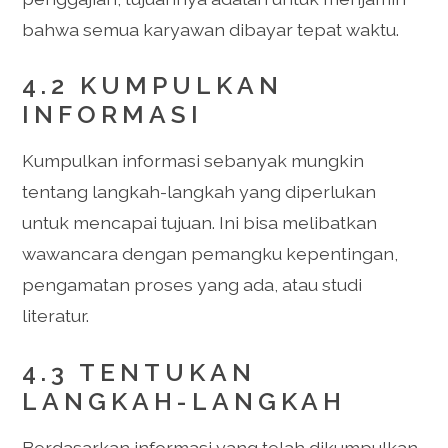
bahwa semua karyawan dibayar tepat waktu.
4.2 KUMPULKAN
INFORMASI
Kumpulkan informasi sebanyak mungkin
tentang langkah-langkah yang diperlukan
untuk mencapai tujuan. Ini bisa melibatkan
wawancara dengan pemangku kepentingan,
pengamatan proses yang ada, atau studi
literatur.
4.3 TENTUKAN
LANGKAH-LANGKAH
Berdasarkan informasi yang telah dikumpulkan,