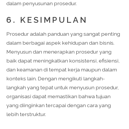
dalam penyusunan prosedur.
6. KESIMPULAN
Prosedur adalah panduan yang sangat penting
dalam berbagai aspek kehidupan dan bisnis.
Menyusun dan menerapkan prosedur yang
baik dapat meningkatkan konsistensi, efisiensi,
dan keamanan di tempat kerja maupun dalam
konteks lain. Dengan mengikuti langkah-
langkah yang tepat untuk menyusun prosedur,
organisasi dapat memastikan bahwa tujuan
yang diinginkan tercapai dengan cara yang
lebih terstruktur.