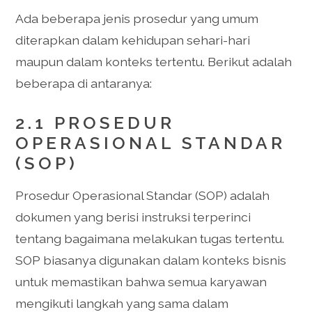
Ada beberapa jenis prosedur yang umum
diterapkan dalam kehidupan sehari-hari
maupun dalam konteks tertentu. Berikut adalah
beberapa di antaranya:
2.1 PROSEDUR
OPERASIONAL STANDAR
(SOP)
Prosedur Operasional Standar (SOP) adalah
dokumen yang berisi instruksi terperinci
tentang bagaimana melakukan tugas tertentu.
SOP biasanya digunakan dalam konteks bisnis
untuk memastikan bahwa semua karyawan
mengikuti langkah yang sama dalam