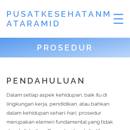
PUSATKESEHATANM
ATARAMID
PROSEDUR
PENDAHULUAN
Dalam setiap aspek kehidupan, baik itu di
lingkungan kerja, pendidikan, atau bahkan
dalam kehidupan sehari-hari, prosedur
merupakan elemen fundamental yang tidak