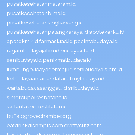
pusatkesehatanmataram.id
pusatkesehatanbima.id
pusatkesehatansingkawang.id
pusatkesehatanpalangkaraya.id
apotekerku.id
apotekmk.id
farmasiuad.id
pecintabudaya.id
ragambudayajatim.id
budayakita.id
senibudaya.id
penikmatbudaya.id
lumbungbudayadermaji.id
senibudayaislam.id
kebudayaantanahdatar.id
mybudaya.id
wartabudayasanggau.id
sribudaya.id
simerdupolresbatang.id
satlantaspolresklaten.id
buffalogrovechamber.org
eatdrinkdishmpls.com
craftycutz.com
texasgirlreads.com
williemcginest.com