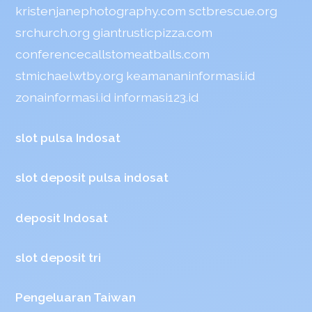
kristenjanephotography.com
sctbrescue.org
srchurch.org
giantrusticpizza.com
conferencecallstomeatballs.com
stmichaelwtby.org
keamananinformasi.id
zonainformasi.id
informasi123.id
slot pulsa Indosat
slot deposit pulsa indosat
deposit Indosat
slot deposit tri
Pengeluaran Taiwan