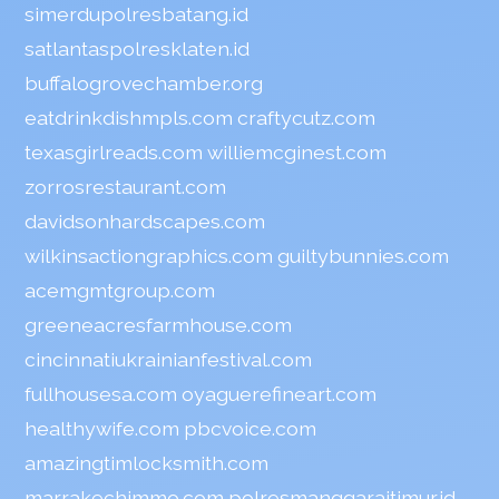
simerdupolresbatang.id
satlantaspolresklaten.id
buffalogrovechamber.org
eatdrinkdishmpls.com
craftycutz.com
texasgirlreads.com
williemcginest.com
zorrosrestaurant.com
davidsonhardscapes.com
wilkinsactiongraphics.com
guiltybunnies.com
acemgmtgroup.com
greeneacresfarmhouse.com
cincinnatiukrainianfestival.com
fullhousesa.com
oyaguerefineart.com
healthywife.com
pbcvoice.com
amazingtimlocksmith.com
marrakechimmo.com
polresmanggaraitimur.id