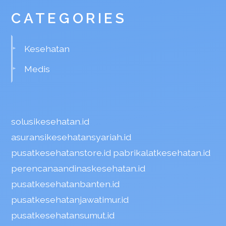
CATEGORIES
Kesehatan
Medis
solusikesehatan.id
asuransikesehatansyariah.id
pusatkesehatanstore.id
pabrikalatkesehatan.id
perencanaandinaskesehatan.id
pusatkesehatanbanten.id
pusatkesehatanjawatimur.id
pusatkesehatansumut.id