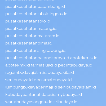
pusatkesehatanpalembang.id
pusatkesehatanlubuklinggau.id
pusatkesehatansolo.id
pusatkesehatanmalang.id
pusatkesehatanmataram.id
pusatkesehatanbima.id
pusatkesehatansingkawang.id
pusatkesehatanpalangkaraya.id
apotekerku.id
apotekmk.id
farmasiuad.id
pecintabudaya.id
ragambudayajatim.id
budayakita.id
senibudaya.id
penikmatbudaya.id
lumbungbudayadermaji.id
senibudayaislam.id
kebudayaantanahdatar.id
mybudaya.id
wartabudayasanggau.id
sribudaya.id