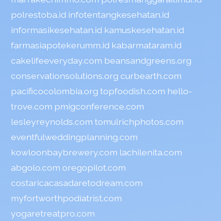
polrestoba.id
infotentangkesehatan.id
informasikesehatan.id
kamuskesehatan.id
farmasiapotekerumm.id
kabarmataram.id
cakelifeeveryday.com
beansandgreens.org
conservationsolutions.org
curbearth.com
pacificocolombia.org
topfoodish.com
hello-
trove.com
pmigconference.com
lesleyreynolds.com
tomulrichphotos.com
eventfulweddingplanning.com
kowloonbaybrewery.com
lachilenita.com
abgolo.com
oregopilot.com
costaricacasadaretodream.com
myfortworthpodiatrist.com
yogaretreatpro.com