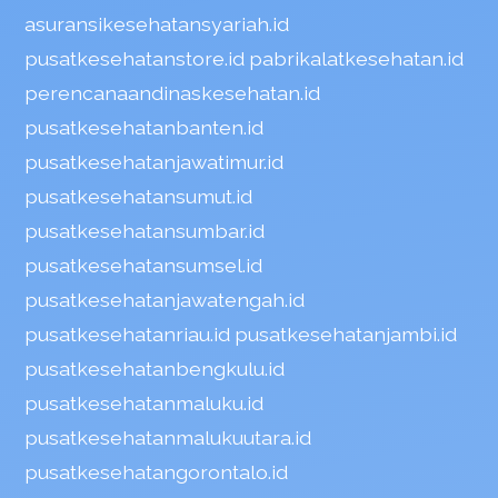
asuransikesehatansyariah.id
pusatkesehatanstore.id
pabrikalatkesehatan.id
perencanaandinaskesehatan.id
pusatkesehatanbanten.id
pusatkesehatanjawatimur.id
pusatkesehatansumut.id
pusatkesehatansumbar.id
pusatkesehatansumsel.id
pusatkesehatanjawatengah.id
pusatkesehatanriau.id
pusatkesehatanjambi.id
pusatkesehatanbengkulu.id
pusatkesehatanmaluku.id
pusatkesehatanmalukuutara.id
pusatkesehatangorontalo.id