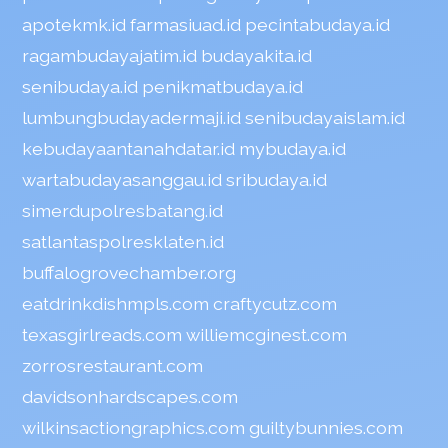
apotekmk.id
farmasiuad.id
pecintabudaya.id
ragambudayajatim.id
budayakita.id
senibudaya.id
penikmatbudaya.id
lumbungbudayadermaji.id
senibudayaislam.id
kebudayaantanahdatar.id
mybudaya.id
wartabudayasanggau.id
sribudaya.id
simerdupolresbatang.id
satlantaspolresklaten.id
buffalogrovechamber.org
eatdrinkdishmpls.com
craftycutz.com
texasgirlreads.com
williemcginest.com
zorrosrestaurant.com
davidsonhardscapes.com
wilkinsactiongraphics.com
guiltybunnies.com