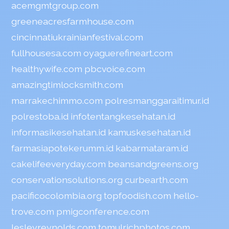
acemgmtgroup.com
greeneacresfarmhouse.com
cincinnatiukrainianfestival.com
fullhousesa.com
oyaguerefineart.com
healthywife.com
pbcvoice.com
amazingtimlocksmith.com
marrakechimmo.com
polresmanggaraitimur.id
polrestoba.id
infotentangkesehatan.id
informasikesehatan.id
kamuskesehatan.id
farmasiapotekerumm.id
kabarmataram.id
cakelifeeveryday.com
beansandgreens.org
conservationsolutions.org
curbearth.com
pacificocolombia.org
topfoodish.com
hello-
trove.com
pmigconference.com
lesleyreynolds.com
tomulrichphotos.com