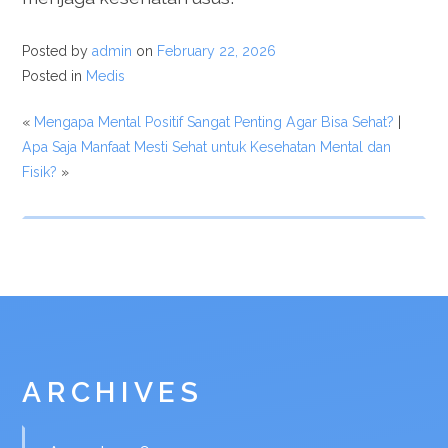
Posted by
admin
on
February 22, 2026
Posted in
Medis
«
Mengapa Mental Positif Sangat Penting Agar Bisa Sehat?
|
Apa Saja Manfaat Mesti Sehat untuk Kesehatan Mental dan
Fisik?
»
ARCHIVES