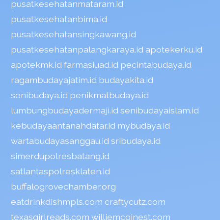
pusatkesehatanmataram.id
pusatkesehatanbima.id
pusatkesehatansingkawang.id
pusatkesehatanpalangkaraya.id
apotekerku.id
apotekmk.id
farmasiuad.id
pecintabudaya.id
ragambudayajatim.id
budayakita.id
senibudaya.id
penikmatbudaya.id
lumbungbudayadermaji.id
senibudayaislam.id
kebudayaantanahdatar.id
mybudaya.id
wartabudayasanggau.id
sribudaya.id
simerdupolresbatang.id
satlantaspolresklaten.id
buffalogrovechamber.org
eatdrinkdishmpls.com
craftycutz.com
texasgirlreads.com
williemcginest.com