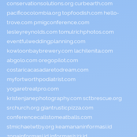
conservationsolutions.org
curbearth.com
pacificocolombia.org
topfoodish.com
hello-
trove.com
pmigconference.com
lesleyreynolds.com
tomulrichphotos.com
eventfulweddingplanning.com
kowloonbaybrewery.com
lachilenita.com
abgolo.com
oregopilot.com
costaricacasadaretodream.com
myfortworthpodiatrist.com
yogaretreatpro.com
kristenjanephotography.com
sctbrescue.org
srchurch.org
giantrusticpizza.com
conferencecallstomeatballs.com
stmichaelwtby.org
keamananinformasi.id
zonainformasi.id
informasi123.id