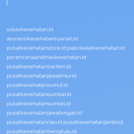
solusikesehatan.id
asuransikesehatansyariah.id
pusatkesehatanstore.id
pabrikalatkesehatan.id
perencanaandinaskesehatan.id
pusatkesehatanbanten.id
pusatkesehatanjawatimur.id
pusatkesehatansumut.id
pusatkesehatansumbar.id
pusatkesehatansumsel.id
pusatkesehatanjawatengah.id
pusatkesehatanriau.id
pusatkesehatanjambi.id
pusatkesehatanbengkulu.id