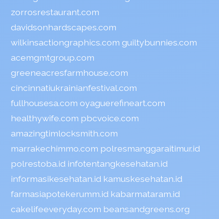
zorrosrestaurant.com
davidsonhardscapes.com
wilkinsactiongraphics.com
guiltybunnies.com
acemgmtgroup.com
greeneacresfarmhouse.com
cincinnatiukrainianfestival.com
fullhousesa.com
oyaguerefineart.com
healthywife.com
pbcvoice.com
amazingtimlocksmith.com
marrakechimmo.com
polresmanggaraitimur.id
polrestoba.id
infotentangkesehatan.id
informasikesehatan.id
kamuskesehatan.id
farmasiapotekerumm.id
kabarmataram.id
cakelifeeveryday.com
beansandgreens.org