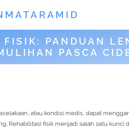
NMATARAMID
I FISIK: PANDUAN L
MULIHAN PASCA CID
ga, kecelakaan, atau kondisi medis, dapat meng
. Rehabilitasi fisik menjadi salah satu kunci