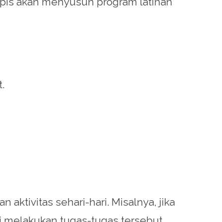
rapis akan menyusun program latihan
.
tivitas sehari-hari. Misalnya, jika
i melakukan tugas-tugas tersebut.